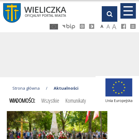
Przejdź
Przejdź
Przejdź
Przejdź
do
do
do
do
głównej
menu
stopki
kalendarza
A
A
A
treści
Strona główna
/
Aktualności
WIADOMOŚCI:
Wszystkie
Komunikaty
...