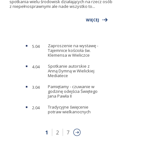
spotkania wielu środowisk działających na rzecz osób
z niepełnosprawnymi ale nade wszystko to...
WIĘCEJ
Zaproszenie na wystawę -
5.04
Tajemnice kościoła św.
Klemensa w Wieliczce
Spotkanie autorskie z
4.04
Anną Dymną w Wielickiej
Mediatece
Pamiętamy - czuwanie w
3.04
godzinę odejścia Świętego
Jana Pawła II
Tradycyjne święcenie
2.04
potraw wielkanocnych
1
2
7