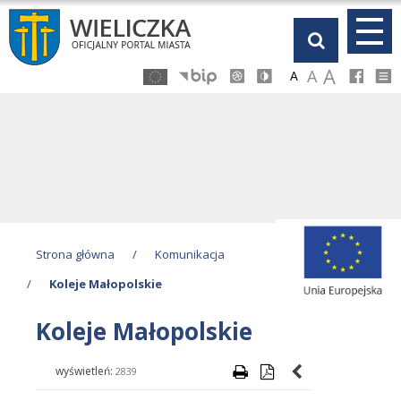
Przejdź
Przejdź
Przejdź
Przejdź
do
do
do
do
głównej
menu
stopki
kalendarza
A
A
A
treści
Strona główna
/
Komunikacja
/
Koleje Małopolskie
Koleje Małopolskie
wyświetleń:
2839