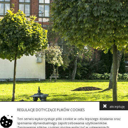
akceptuję
REGULACJE DOTYCZĄCE PLIKÓW COOKIES
Ten serwis wykorzystuje pliki cookie w celu lepszego dzialania oraz
speniania idynwidualnego zapotrzebowania użytkowników.
Zapisywanie plików cookies można wyłączyć w ustawieniach