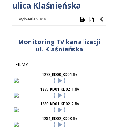
ulica Klaśnieńska
wyświetleń:
1039
Monitoring TV kanalizacji
ul. Klaśnieńska
FILMY
1278_KD00_KD01.flv
1279_KD01_KD02_1.flv
1280_KD01_KD02_2.flv
1281_KD02_KD03.flv