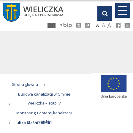
Przejdź
Przejdź
Przejdź
Przejdź
do
do
do
do
głównej
menu
stopki
kalendarza
A
A
A
treści
Strona główna
/
Budowa kanalizacji w Gminie
Wieliczka – etap IV
/
Monitoring TV starej kanalizacji
miejskiej
/
ulica Klaśnieńska