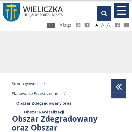
Przejdź
Przejdź
Przejdź
Przejdź
do
do
do
do
głównej
menu
stopki
kalendarza
A
A
A
treści
Strona główna
/
Planowanie Przestrzenne
/
Obszar Zdegradowany oraz
Obszar Rewitalizacji
Obszar Zdegradowany
oraz Obszar