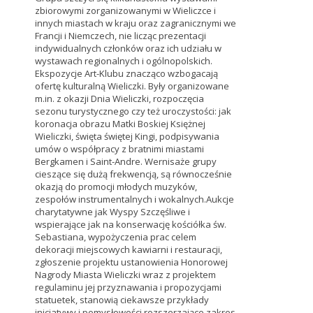
zbiorowymi zorganizowanymi w Wieliczce i
innych miastach w kraju oraz zagranicznymi we
Francji i Niemczech, nie licząc prezentacji
indywidualnych członków oraz ich udziału w
wystawach regionalnych i ogólnopolskich.
Ekspozycje Art-Klubu znacząco wzbogacają
ofertę kulturalną Wieliczki. Były organizowane
m.in. z okazji Dnia Wieliczki, rozpoczęcia
sezonu turystycznego czy też uroczystości: jak
koronacja obrazu Matki Boskiej Księżnej
Wieliczki, święta świętej Kingi, podpisywania
umów o współpracy z bratnimi miastami
Bergkamen i Saint-Andre. Wernisaże grupy
cieszące się dużą frekwencją, są równocześnie
okazją do promocji młodych muzyków,
zespołów instrumentalnych i wokalnych.Aukcje
charytatywne jak Wyspy Szczęśliwe i
wspierające jak na konserwację kościółka św.
Sebastiana, wypożyczenia prac celem
dekoracji miejscowych kawiarni i restauracji,
zgłoszenie projektu ustanowienia Honorowej
Nagrody Miasta Wieliczki wraz z projektem
regulaminu jej przyznawania i propozycjami
statuetek, stanowią ciekawsze przykłady
inicjatywy i pomysłowości rozszerzające zakres