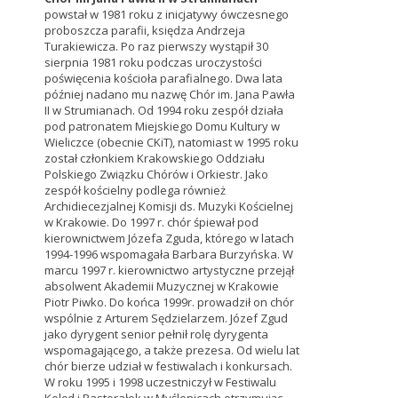
powstał w 1981 roku z inicjatywy ówczesnego
proboszcza parafii, księdza Andrzeja
Turakiewicza. Po raz pierwszy wystąpił 30
sierpnia 1981 roku podczas uroczystości
poświęcenia kościoła parafialnego. Dwa lata
później nadano mu nazwę Chór im. Jana Pawła
II w Strumianach. Od 1994 roku zespół działa
pod patronatem Miejskiego Domu Kultury w
Wieliczce (obecnie CKiT), natomiast w 1995 roku
został członkiem Krakowskiego Oddziału
Polskiego Związku Chórów i Orkiestr. Jako
zespół kościelny podlega również
Archidiecezjalnej Komisji ds. Muzyki Kościelnej
w Krakowie. Do 1997 r. chór śpiewał pod
kierownictwem Józefa Zguda, którego w latach
1994-1996 wspomagała Barbara Burzyńska. W
marcu 1997 r. kierownictwo artystyczne przejął
absolwent Akademii Muzycznej w Krakowie
Piotr Piwko. Do końca 1999r. prowadził on chór
wspólnie z Arturem Sędzielarzem. Józef Zgud
jako dyrygent senior pełnił rolę dyrygenta
wspomagającego, a także prezesa. Od wielu lat
chór bierze udział w festiwalach i konkursach.
W roku 1995 i 1998 uczestniczył w Festiwalu