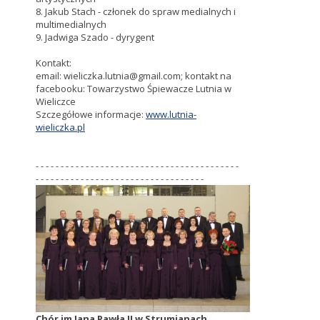
8. Jakub Stach - członek do spraw medialnych i
multimedialnych
9. Jadwiga Szado - dyrygent
Kontakt:
email: wieliczka.lutnia@gmail.com; kontakt na
facebooku: Towarzystwo Śpiewacze Lutnia w
Wieliczce
Szczegółowe informacje:
www.lutnia-
wieliczka.pl
- - - - - - - - - - - - - - - - - - - - - - - - - - - - - - - - - - - - - - - - -
- - - - - - - - - - - - - - - - - - - - - - - - - - - - - - - - - -
Chór im Jana Pawła II w Strumianach