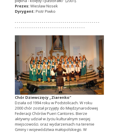
piękna - kolędy i pastorałki" (2001).
Prezes
:
Wiesław Nosek
Dyrygent:
Piotr Piwko
- - - - - - - - - - - - - - - - - - - - - - - - - - - - - - - - - - - - - - - - -
- - - - - - - - - - - - - - - - - - - - - - - - - - - - - - - - - -
Chór Dziewczęcy „Ziarenko"
Działa od 1994 roku w Podstolicach. W roku
2000 chór został przyjęty do Międzynarodowej
Federacji Chórów Pueri Cantores. Bierze
aktywny udział w życiu kulturalnym swojej
miejscowości. oraz wydarzeniach na terenie
Gminy i województwa małopolskiego. W