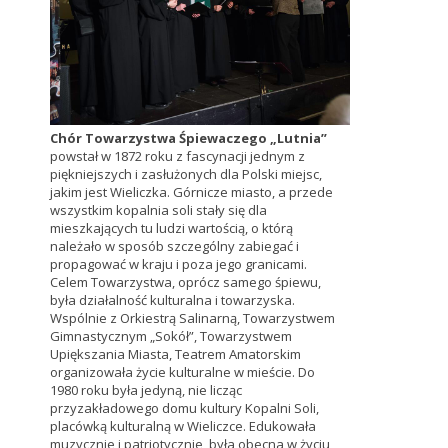
Chór Towarzystwa Śpiewaczego „Lutnia”
powstał w 1872 roku z fascynacji jednym z
piękniejszych i zasłużonych dla Polski miejsc,
jakim jest Wieliczka. Górnicze miasto, a przede
wszystkim kopalnia soli stały się dla
mieszkających tu ludzi wartością, o którą
należało w sposób szczególny zabiegać i
propagować w kraju i poza jego granicami.
Celem Towarzystwa, oprócz samego śpiewu,
była działalność kulturalna i towarzyska.
Wspólnie z Orkiestrą Salinarną, Towarzystwem
Gimnastycznym „Sokół”, Towarzystwem
Upiększania Miasta, Teatrem Amatorskim
organizowała życie kulturalne w mieście. Do
1980 roku była jedyną, nie licząc
przyzakładowego domu kultury Kopalni Soli,
placówką kulturalną w Wieliczce. Edukowała
muzycznie i patriotycznie, była obecna w życiu