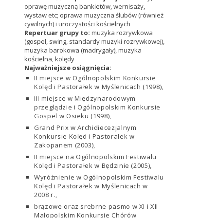
oprawę muzyczną bankietów, wernisaży,
wystaw etc; oprawa muzyczna ślubów (również
cywilnych) i uroczystości kościelnych
Repertuar grupy to:
muzyka rozrywkowa
(gospel, swing, standardy muzyki rozrywkowej),
muzyka barokowa (madrygały), muzyka
kościelna, kolędy
Najważniejsze osiągnięcia:
II miejsce w Ogólnopolskim Konkursie
Kolęd i Pastorałek w Myślenicach (1998),
III miejsce w Międzynarodowym
przeglądzie i Ogólnopolskim Konkursie
Gospel w Osieku (1998),
Grand Prix w Archidiecezjalnym
Konkursie Kolęd i Pastorałek w
Zakopanem (2003),
II miejsce na Ogólnopolskim Festiwalu
Kolęd i Pastorałek w Będzinie (2005),
Wyróżnienie w Ogólnopolskim Festiwalu
Kolęd i Pastorałek w Myślenicach w
2008 r.,
brązowe oraz srebrne pasmo w XI i XII
Małopolskim Konkursie Chórów