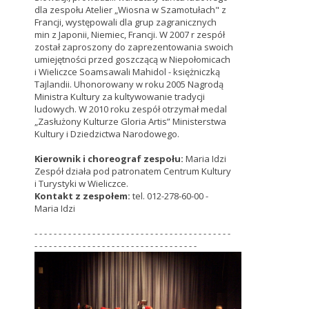
dla zespołu Atelier „Wiosna w Szamotułach" z
Francji, występowali dla grup zagranicznych
min z Japonii, Niemiec, Francji. W 2007 r zespół
został zaproszony do zaprezentowania swoich
umiejętności przed goszczącą w Niepołomicach
i Wieliczce Soamsawali Mahidol - księżniczką
Tajlandii. Uhonorowany w roku 2005 Nagrodą
Ministra Kultury za kultywowanie tradycji
ludowych. W 2010 roku zespół otrzymał medal
„Zasłużony Kulturze Gloria Artis” Ministerstwa
Kultury i Dziedzictwa Narodowego.
Kierownik i choreograf zespołu:
Maria Idzi
Zespół działa pod patronatem Centrum Kultury
i Turystyki w Wieliczce.
Kontakt z zespołem:
tel. 012-278-60-00 -
Maria Idzi
- - - - - - - - - - - - - - - - - - - - - - - - - - - - - - - - - - - - - - - - -
- - - - - - - - - - - - - - - - - - - - - - - - - - - - - - - - - -