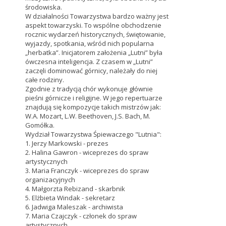
środowiska.
W działalności Towarzystwa bardzo ważny jest
aspekt towarzyski. To wspólne obchodzenie
rocznic wydarzeń historycznych, świętowanie,
wyjazdy, spotkania, wśród nich popularna
„herbatka”. Inicjatorem założenia „Lutni” była
ówczesna inteligencja. Z czasem w „Lutni”
zaczęli dominować górnicy, należały do niej
całe rodziny.
Zgodnie z tradycją chór wykonuje głównie
pieśni górnicze i religijne. W jego repertuarze
znajdują się kompozycje takich mistrzów jak:
W.A. Mozart, L.W. Beethoven, J.S. Bach, M.
Gomółka.
Wydział Towarzystwa Śpiewaczego "Lutnia":
1. Jerzy Markowski - prezes
2. Halina Gawron - wiceprezes do spraw
artystycznych
3. Maria Franczyk - wiceprezes do spraw
organizacyjnych
4. Małgorzta Rebizand - skarbnik
5. Elżbieta Windak - sekretarz
6. Jadwiga Maleszak - archiwista
7. Maria Czajczyk - członek do spraw
artystycznych