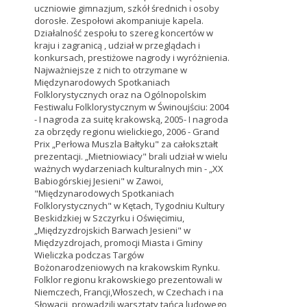
uczniowie gimnazjum, szkół średnich i osoby
dorosłe. Zespołowi akompaniuje kapela.
Działalność zespołu to szereg koncertów w
kraju i zagranicą , udział w przeglądach i
konkursach, prestiżowe nagrody i wyróżnienia.
Najważniejsze z nich to otrzymane w
Międzynarodowych Spotkaniach
Folklorystycznych oraz na Ogólnopolskim
Festiwalu Folklorystycznym w Świnoujściu: 2004
- I nagroda za suitę krakowską, 2005- I nagroda
za obrzędy regionu wielickiego, 2006 - Grand
Prix „Perłowa Muszla Bałtyku" za całokształt
prezentacji. „Mietniowiacy" brali udział w wielu
ważnych wydarzeniach kulturalnych min - „XX
Babiogórskiej Jesieni" w Zawoi,
"Międzynarodowych Spotkaniach
Folklorystycznych" w Kętach, Tygodniu Kultury
Beskidzkiej w Szczyrku i Oświęcimiu,
„Międzyzdrojskich Barwach Jesieni" w
Międzyzdrojach, promocji Miasta i Gminy
Wieliczka podczas Targów
Bożonarodzeniowych na krakowskim Rynku.
Folklor regionu krakowskiego prezentowali w
Niemczech, Francji,Włoszech, w Czechach i na
Słowacji, prowadzili warsztaty tańca ludowego