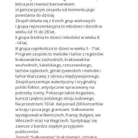
która jest również kierownikiem
organizacyjnym zespołu od momentu jego
powstania do dzisiaj.
Zespół składa się z trzech grup wiekowych:
I grupa reprezentacyjna to młodzież i dorośli w
wieku od 15 do 28 lat,
II grupa średnia to dzieci i młodzież w wieku 8
-14 lat,
III grupa najmłodsza to dzieci w wieku 5 - 7 lat.
Program zespołu to melodie i tańce z regionów:
krakowiaków zachodnich, krakowiaków
wschodnich, lubelskiego, rzeszowskiego,
lachów sądeckich, górali żywieckich i melodie i
tańce Warszawy z okresu międzywojennego.
Zespół prezentuje autentyczny i oryginalny
polski folklor, artystycznie opracowany na
potrzeby sceny. Pokazuje także bogactwo,
kunszt i piękno polskiego stroju ludowego.
Na przestrzeni 10 lat dał ponad 200 koncertów
w kraju i poza jego granicami. Sułkowianie
występowali w Niemczech, Francji, Bułgarii, we
Włoszech oraz na Węgrzech. Spotykając się
zawsze z bardzo ciepłym przyjęciem
publiczności.
Zespół "Sułkowianie" brał również udział w