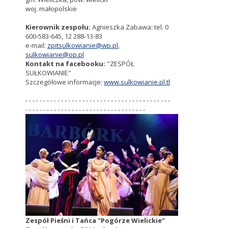
woj. małopolskie
Kierownik zespołu:
Agnieszka Zabawa: tel. 0
600-583-645, 12 288-13-83
e-mail:
zpitsulkowianie@wp.pl
,
sulkowianie@op.pl
Kontakt na facebooku:
"ZESPÓŁ
SUŁKOWIANIE"
Szczegółowe informacje:
www.sulkowianie.pl.tl
- - - - - - - - - - - - - - - - - - - - - - - - - - - - - - - - - - - - - - - - -
- - - - - - - - - - - - - - - - - - - - - - - - - - - - - - - - - -
Zespół Pieśni i Tańca "Pogórze Wielickie"