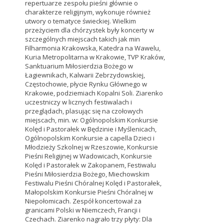
repertuarze zespołu pieśni głównie o
charakterze religijnym, wykonuje również
utwory o tematyce świeckiej. Wielkim
przeżyciem dla chórzystek były koncerty w
szczególnych miejscach takich jak min
Filharmonia Krakowska, Katedra na Wawelu,
Kuria Metropolitarna w Krakowie, TVP Kraków,
Sanktuarium Miłosierdzia Bożego w
Łagiewnikach, Kalwarii Zebrzydowskiej,
Częstochowie, płycie Rynku Głównego w
Krakowie, podziemiach Kopalni Soli. Ziarenko
uczestniczy w licznych festiwalach i
przeglądach, plasując się na czołowych
miejscach, min. w: Ogólnopolskim Konkursie
Kolęd i Pastorałek w Będzinie i Myślenicach,
Ogólnopolskim Konkursie a capella Dzieci i
Młodzieży Szkolnej w Rzeszowie, Konkursie
Pieśni Religijnej w Wadowicach, Konkursie
Kolęd i Pastorałek w Zakopanem, Festiwalu
Pieśni Miłosierdzia Bożego, Miechowskim
Festiwalu Pieśni Chóralnej Kolęd i Pastorałek,
Małopolskim Konkursie Pieśni Chóralnej w
Niepołomicach. Zespół koncertował za
granicami Polski w Niemczech, Francji i
Czechach. Ziarenko nagrało trzy płyty: Dla