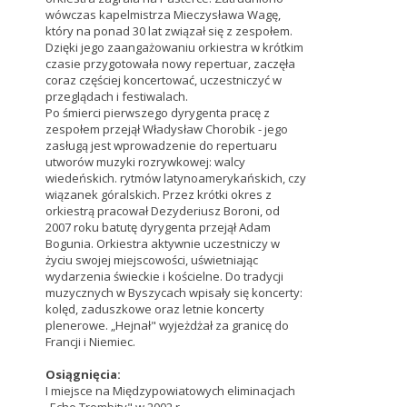
wówczas kapelmistrza Mieczysława Wagę,
który na ponad 30 lat związał się z zespołem.
Dzięki jego zaangażowaniu orkiestra w krótkim
czasie przygotowała nowy repertuar, zaczęła
coraz częściej koncertować, uczestniczyć w
przeglądach i festiwalach.
Po śmierci pierwszego dyrygenta pracę z
zespołem przejął Władysław Chorobik - jego
zasługą jest wprowadzenie do repertuaru
utworów muzyki rozrywkowej: walcy
wiedeńskich. rytmów latynoamerykańskich, czy
wiązanek góralskich. Przez krótki okres z
orkiestrą pracował Dezyderiusz Boroni, od
2007 roku batutę dyrygenta przejął Adam
Bogunia. Orkiestra aktywnie uczestniczy w
życiu swojej miejscowości, uświetniając
wydarzenia świeckie i kościelne. Do tradycji
muzycznych w Byszycach wpisały się koncerty:
kolęd, zaduszkowe oraz letnie koncerty
plenerowe. „Hejnał" wyjeżdżał za granicę do
Francji i Niemiec.
Osiągnięcia:
I miejsce na Międzypowiatowych eliminacjach