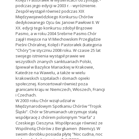
Kolęd i Pastorałek w Myślenicach otrzymując -
podczas jego edycji w 2003 r. - wyróżnienie.
Zespół wystąpił również podczas XIX
Międzywojewódzkiego Konkursu Chórów
dedykowanego Ojcu św. Janowi Pawłowi II. W
XX. edycji tego konkursu zdobył Brązowe
Pasmo, a w roku 2004 Srebrne Pasmo.Chór
zajął I miejsce na VI Miechowskim Przeglądzie
Pieśni Chóralnej, Kolęd i Pastorałek (kategoria
"Chóry") w styczniu 2008 roku. W czasie 25 lat
swojego istnienia wystąpił prawie we
wszystkich znanych sanktuariach Polski,
śpiewał w Bazylice Mariackiej w Krakowie,
Katedrze na Wawelu, a także w wielu
krakowskich szpitalach i domach opieki
społecznej. Koncertował również poza
granicami kraju w: Niemczech, Włoszech, Francji
i Czechach.
W 2003 roku Chór wziął udział w
Międzynarodowym Spotkaniu Chórów “Trojok
Śląski”. Chór w Strumianach utrzymuje stałą
współpracę z chórem polonijnym “Harfa” z
Czeskiego Cieszyna. Współpracuje również ze
Wspólnotą Chórów z Bergkamen (Niemcy). W
swoim dorobku posiada płytę "Noc cudna, noc