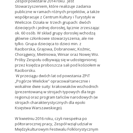
Zespół powstał w 2014 roku . Jest
Stowarzyszeniem, które realizuje zadania
publiczne w ramach różnych projektów, a także
współpracuje z Centrum Kultury i Turystyki w
Wieliczce. Działa w trzech grupach: dwóch
dziecięcych i jednej dorosłej, łącznie zrzeszając
ok. 60 osób. W skład grupy dorosłej wchodzą
głównie członkowie stowarzyszenia, ale nie
tylko. Grupa dziecięca to dzieci min. z
Raciborska, Grajowa, Dobranowic, Koźmic,
Chorągwicy, Mietniowa, Winiar oraz Nowej Wsi.
Próby Zespołu odbywają się w udostępnionej
przez księdza proboszcza sali pod kościołem w
Raciborsku.
W przeciągu dwóch lat od powstania ZPiT
„Pogórze Wielickie” opracował tanecznie i
wokalnie dwie suity: krakowiaków wschodnich
(prezentowaną w strojach typowych dla tego
regionu) oraz program tańców narodowych (w
strojach charakterystycznych dla epoki
Księstwa Warszawskiego).
W kwietniu 2016 roku, czyli niespełna po
półtorarocznej pracy, Zespół wziął udział w
Międzykulturowym Festiwalu Folklorystycznym