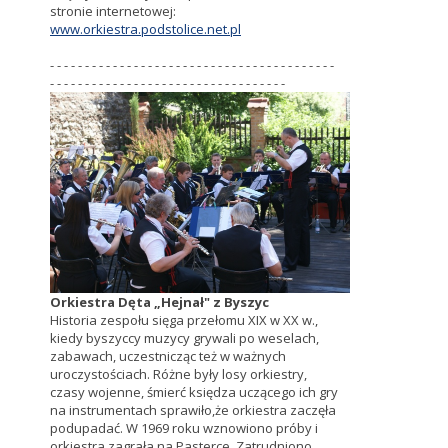
stronie internetowej:
www.orkiestra.podstolice.net.pl
- - - - - - - - - - - - - - - - - - - - - - - - - - - - - - - - - - - - - - - - -
- - - - - - - - - - - - - - - - - - - - - - - - - - - - - - - - - -
Orkiestra Dęta „Hejnał" z Byszyc
Historia zespołu sięga przełomu XIX w XX w.,
kiedy byszyccy muzycy grywali po weselach,
zabawach, uczestnicząc też w ważnych
uroczystościach. Różne były losy orkiestry,
czasy wojenne, śmierć księdza uczącego ich gry
na instrumentach sprawiło,że orkiestra zaczęła
podupadać. W 1969 roku wznowiono próby i
orkiestra zagrała na Pasterce. Zatrudniono