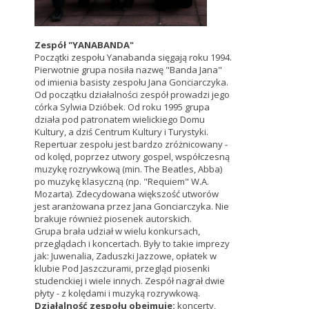
Zespół "YANABANDA"
Początki zespołu Yanabanda sięgają roku 1994.
Pierwotnie grupa nosiła nazwę "Banda Jana"
od imienia basisty zespołu Jana Gonciarczyka.
Od początku działalności zespół prowadzi jego
córka Sylwia Dzióbek. Od roku 1995 grupa
działa pod patronatem wielickiego Domu
Kultury, a dziś Centrum Kultury i Turystyki.
Repertuar zespołu jest bardzo zróżnicowany -
od kolęd, poprzez utwory gospel, współczesną
muzykę rozrywkową (min. The Beatles, Abba)
po muzykę klasyczną (np. "Requiem" W.A.
Mozarta). Zdecydowana większość utworów
jest aranżowana przez Jana Gonciarczyka. Nie
brakuje również piosenek autorskich.
Grupa brała udział w wielu konkursach,
przeglądach i koncertach. Były to takie imprezy
jak: Juwenalia, Zaduszki Jazzowe, opłatek w
klubie Pod Jaszczurami, przegląd piosenki
studenckiej i wiele innych. Zespół nagrał dwie
płyty - z kolędami i muzyką rozrywkową.
Działalność zespołu obejmuje:
koncerty,