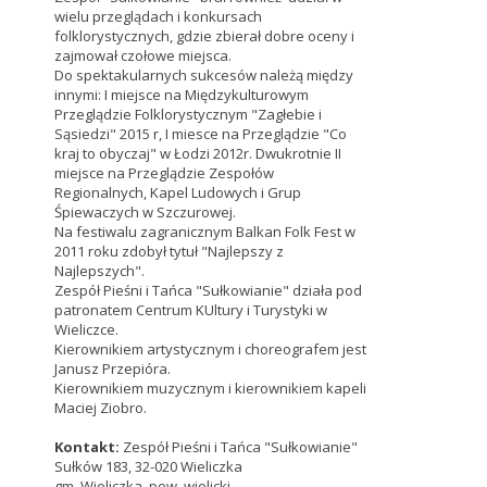
wielu przeglądach i konkursach
folklorystycznych, gdzie zbierał dobre oceny i
zajmował czołowe miejsca.
Do spektakularnych sukcesów należą między
innymi: I miejsce na Międzykulturowym
Przeglądzie Folklorystycznym "Zagłebie i
Sąsiedzi" 2015 r, I miesce na Przeglądzie "Co
kraj to obyczaj" w Łodzi 2012r. Dwukrotnie II
miejsce na Przeglądzie Zespołów
Regionalnych, Kapel Ludowych i Grup
Śpiewaczych w Szczurowej.
Na festiwalu zagranicznym Balkan Folk Fest w
2011 roku zdobył tytuł "Najlepszy z
Najlepszych".
Zespół Pieśni i Tańca "Sułkowianie" działa pod
patronatem Centrum KUltury i Turystyki w
Wieliczce.
Kierownikiem artystycznym i choreografem jest
Janusz Przepióra.
Kierownikiem muzycznym i kierownikiem kapeli
Maciej Ziobro.
Kontakt:
Zespół Pieśni i Tańca "Sułkowianie"
Sułków 183, 32-020 Wieliczka
gm. Wieliczka, pow. wielicki