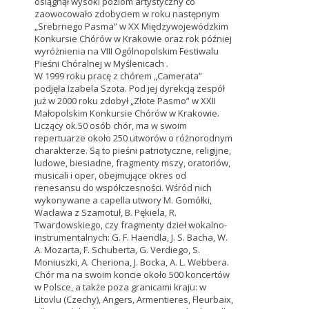
osiągnął wysoki poziom artystyczny co
zaowocowało zdobyciem w roku następnym
„Srebrnego Pasma” w XX Międzywojewódzkim
Konkursie Chórów w Krakowie oraz rok później
wyróżnienia na VIII Ogólnopolskim Festiwalu
Pieśni Chóralnej w Myślenicach .
W 1999 roku pracę z chórem „Camerata”
podjęła Izabela Szota. Pod jej dyrekcją zespół
już w 2000 roku zdobył „Złote Pasmo” w XXII
Małopolskim Konkursie Chórów w Krakowie.
Liczący ok.50 osób chór, ma w swoim
repertuarze około 250 utworów o różnorodnym
charakterze. Są to pieśni patriotyczne, religijne,
ludowe, biesiadne, fragmenty mszy, oratoriów,
musicali i oper, obejmujące okres od
renesansu do współczesności. Wśród nich
wykonywane a capella utwory M. Gomółki,
Wacława z Szamotuł, B. Pękiela, R.
Twardowskiego, czy fragmenty dzieł wokalno-
instrumentalnych: G. F. Haendla, J. S. Bacha, W.
A. Mozarta, F. Schuberta, G. Verdiego, S.
Moniuszki, A. Cheriona, J. Bocka, A. L. Webbera.
Chór ma na swoim koncie około 500 koncertów
w Polsce, a także poza granicami kraju: w
Litovlu (Czechy), Angers, Armentieres, Fleurbaix,