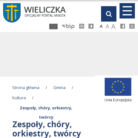
Przejdź
Przejdź
Przejdź
Przejdź
do
do
do
do
głównej
menu
stopki
kalendarza
A
A
A
treści
Strona główna
/
Gmina
/
Kultura
/
Zespoły, chóry, orkiestry,
twórcy
Zespoły, chóry,
orkiestry, twórcy