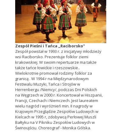
Zespół Pieśni i Tańca „Raciborsko"
Zespół powstał w 1993 r. z inicjatywy młodzieży
wsi Raciborsko. Prezentuje folklor ziemi
krakowskiej. W swoim repertuarze ma także
także tańce łowickie i rzeszowskie..
Wielokrotnie promował rodzimy folklor za
granicą . W 1994 r na Międzynarodowym
Festiwalu Muzyki, Tańca i Strojów w
Herrenbergu /Niemcy/, podczas Dni Polskich
na Węgrzech w 2000 r. Koncertował w Hiszpanii,
Francji, Czechach i Niemczech. Jest laureatem
wielu nagród i wyróżnień min. II nagrody w
Krajowym Przeglądzie Zespołów Ludowych w
Kielcach w 1995 r, zdobywcą Perłowej Muszli
Bałtyku na V Pikniku Zespołów Ludowych w
Świnoujściu. Choreograf - Monika Gólska.