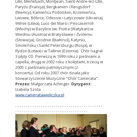
Lille, Merlebach, Montjean, Saint-Andre-lez-Lille,
Paryżu (Francja), Bergkamen i Rengsdorf
(Niemcy), Kamieńcu Podolskim, Krzemieńcu,
Lwowie, Bóbrce, Odessie i Latyczowie (Ukraina),
Wilnie (Litwa), Luco dei Marsi i Pescaserroli
(Włochy) w Bazylice św. Piotra (Watykan) w
Wiedniu (Austria) w Bratysławie i Zvoleniu
(Słowacja), Grodnie (Białoruś), Katyniu,
Smoleńsku i Sankt Petersburgu (Rosja), w
Rydze (Łotwa) i w Tallinie (Estonia). Chór nagrał
3 płyty CD. Pierwszą w 1999 roku z pieśniami a
capella, drugą w 2002 roku z kolędami, trzecią w
2005 z pieśniami patriotycznymi (z
koncertu). Od roku 2007 chór działa jako
Stowarzyszenie Muzyczne "Chór Camerata".
Prezes:
Małgorzata Achinger.
Dyrygent:
Izabela Szota.
www.cameratawieliczka.pl
- - - - - - - - - - - - - - - - - - - - - - - - - - - - - - - - - - - - - - - - -
- - - - - - - - - - - - - - - - - - - - - - - - - - - - - - - - - -