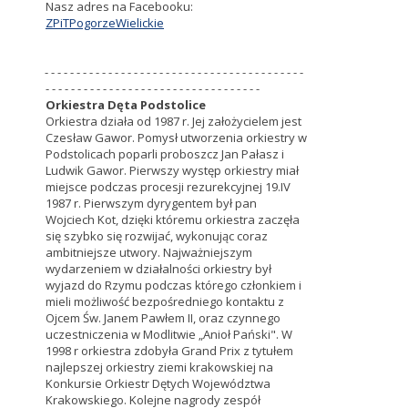
Nasz adres na Facebooku:
ZPiTPogorzeWielickie
- - - - - - - - - - - - - - - - - - - - - - - - - - - - - - - - - - - - - - - - -
- - - - - - - - - - - - - - - - - - - - - - - - - - - - - - - - - -
Orkiestra Dęta Podstolice
Orkiestra
działa od 1987 r. Jej założycielem jest
Czesław Gawor. Pomysł utworzenia orkiestry w
Podstolicach poparli proboszcz Jan Pałasz i
Ludwik Gawor. Pierwszy występ orkiestry miał
miejsce podczas procesji rezurekcyjnej 19.IV
1987 r. Pierwszym dyrygentem był pan
Wojciech Kot, dzięki któremu orkiestra zaczęła
się szybko się rozwijać, wykonując coraz
ambitniejsze utwory. Najważniejszym
wydarzeniem w działalności orkiestry był
wyjazd do Rzymu podczas którego członkiem i
mieli możliwość bezpośredniego kontaktu z
Ojcem Św. Janem Pawłem II, oraz czynnego
uczestniczenia w Modlitwie „Anioł Pański". W
1998 r orkiestra zdobyła Grand Prix z tytułem
najlepszej orkiestry ziemi krakowskiej na
Konkursie Orkiestr Dętych Województwa
Krakowskiego. Kolejne nagrody zespół