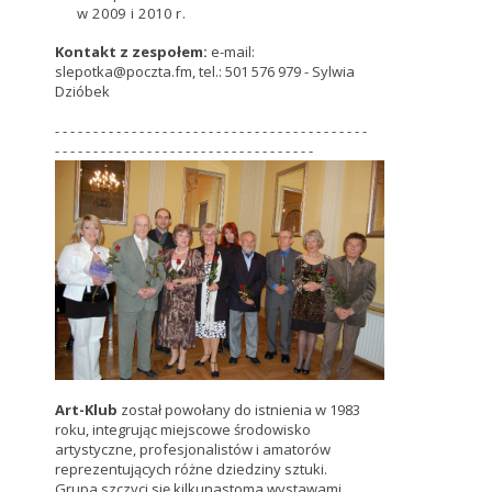
w 2009 i 2010 r.
Kontakt z zespołem:
e-mail:
slepotka@poczta.fm, tel.: 501 576 979 - Sylwia
Dzióbek
- - - - - - - - - - - - - - - - - - - - - - - - - - - - - - - - - - - - - - - - -
- - - - - - - - - - - - - - - - - - - - - - - - - - - - - - - - - -
Art-Klub
został powołany do istnienia w 1983
roku, integrując miejscowe środowisko
artystyczne, profesjonalistów i amatorów
reprezentujących różne dziedziny sztuki.
Grupa szczyci się kilkunastoma wystawami