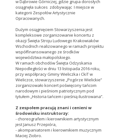
w Dąbrowie Górniczej, gdzie grupa dorosłych
osiągnęła sukces zdobywając I miejsce w
kategorii Zespołów Artystycznie
Opracowanych.
Dużym osiągnięciem Stowarzyszenia jest
kompleksowe zorganizowanie koncertu z
okazji Święta Stroju Ludowego Krakowiaków
Wschodnich realizowanego w ramach projektu
współfinansowanego ze środków
województwa małopolskiego.
W ramach obchodów Święta Odzyskania
Niepodległości w dniu 13 listopada 2016 roku,
przy współpracy Gminy Wieliczka i CkiT w
Wieliczce, stowarzyszenie „Pogórze Wielickie”
zorganizowało koncert poświęcony tańcom
narodowym i pieśniom patriotycznym pod
tytułem „Historia tańcem i pieśnią ilustrowana”.
Z zespołem pracują znani i cenieni w
środowisku instruktorzy:
- choreografem i kierownikiem artystycznym
jest Janusz Przepióra,
- akompaniatorem i kierownikiem muzycznym
Maciej Ziobro.