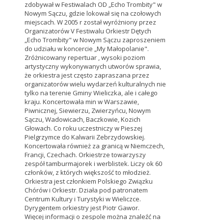
zdobywał w Festiwalach OD „Echo Trombity" w
Nowym Sączu, gdzie lokował się na czołowych
miejscach. W 2005 r został wyróżniony przez
Organizatorów V Festiwalu Orkiestr Dętych
„Echo Trombity" w Nowym Sączu zaproszeniem
do udziału w koncercie „My Małopolanie".
Zróżnicowany repertuar , wysoki poziom
artystyczny wykonywanych utworów sprawia,
że orkiestra jest często zapraszana przez
organizatorów wielu wydarzeń kulturalnych nie
tylko na terenie Gminy Wieliczka, ale i całego
kraju. Koncertowała min w Warszawie,
Piwnicznej, Siewierzu, Zwierzyńcu, Nowym
Sączu, Wadowicach, Baczkowie, Kozich
Głowach. Co roku uczestniczy w Pieszej
Pielgrzymce do Kalwarii Zebrzydowskiej.
Koncertowała również za granicą w Niemczech,
Francji, Czechach. Orkiestrze towarzyszy
zespół tamburmajorek i werblistek. Liczy ok 60
członków, z których większość to młodzież.
Orkiestra jest członkiem Polskiego Związku
Chórów i Orkiestr. Działa pod patronatem
Centrum Kultury i Turystyki w Wieliczce.
Dyrygentem orkiestry jest Piotr Gawor.
Więcej informacji o zespole można znaleźć na