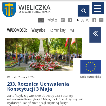
Przejdź
Przejdź
Przejdź
Przejdź
do
do
do
do
głównej
menu
stopki
kalendarza
A
A
A
treści
WIADOMOŚCI:
Wszystkie
Komunikaty
Wiadomości
Kultura
Wtorek, 7 maja 2024
233. Rocznica Uchwalenia
Konstytucji 3 Maja
Zakończyły się wielickie obchody 233. rocznicy
uchwalenia Konstytucji 3 Maja, na które złożył się cykl
wydarzeń. Dzień rozpoczął się mszą świętą