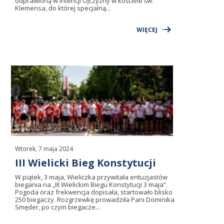
odprawioną w intencji Ojczyzny w kościele św.
Klemensa, do której specjalną...
WIĘCEJ
Wtorek, 7 maja 2024
III Wielicki Bieg Konstytucji
W piątek, 3 maja, Wieliczka przywitała entuzjastów
biegania na „III Wielickim Biegu Konstytucji 3 maja”.
Pogoda oraz frekwencja dopisała, startowało blisko
250 biegaczy. Rozgrzewkę prowadziła Pani Dominika
Smęder, po czym biegacze...