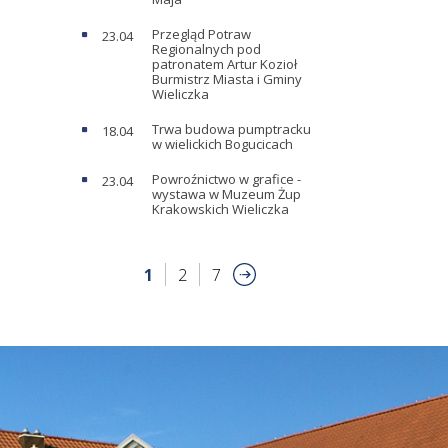
Przegląd Potraw
23.04
Regionalnych pod
patronatem Artur Kozioł
Burmistrz Miasta i Gminy
Wieliczka
Trwa budowa pumptracku
18.04
w wielickich Bogucicach
Powroźnictwo w grafice -
23.04
wystawa w Muzeum Żup
Krakowskich Wieliczka
1
2
7