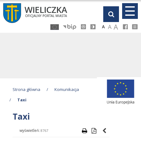
Przejdź
Przejdź
Przejdź
Przejdź
do
do
do
do
głównej
menu
stopki
kalendarza
A
A
A
treści
Strona główna
/
Komunikacja
/
Taxi
Taxi
wyświetleń:
8767