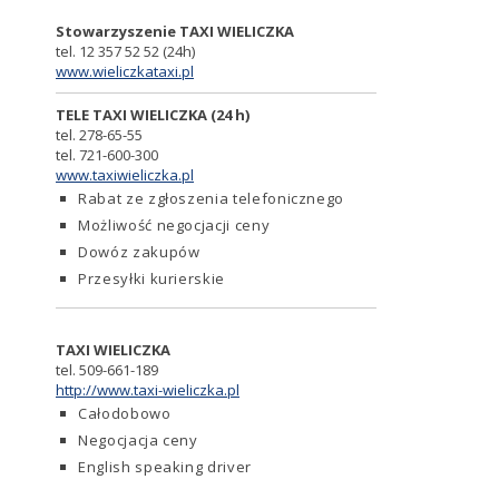
Stowarzyszenie TAXI WIELICZKA
tel. 12 357 52 52 (24h)
www.wieliczkataxi.pl
TELE TAXI WIELICZKA (24 h)
tel. 278-65-55
tel. 721-600-300
www.taxiwieliczka.pl
Rabat ze zgłoszenia telefonicznego
Możliwość negocjacji ceny
Dowóz zakupów
Przesyłki kurierskie
TAXI WIELICZKA
tel. 509-661-189
http://www.taxi-wieliczka.pl
Całodobowo
Negocjacja ceny
English speaking driver