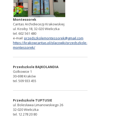
Montessorek
Caritas Archidiecezji Krakowskiej
ul. Kosiby 18, 32-020 Wieliczka
tel. 602 561 480
e-mail:
przedszkolemontessorek@gmail.com
https://krakowcaritas.pl/placowki/przedszkole-
montessorek/
Przedszkole BAJKOLANDIA
Golkowice 1
30-698 Kraków
tel. 509 933 455
Przedszkole TUPTUSIE
ul. Bolesława Limanowskiego 26
32-020 Wieliczka
tel. 12 278 20 80