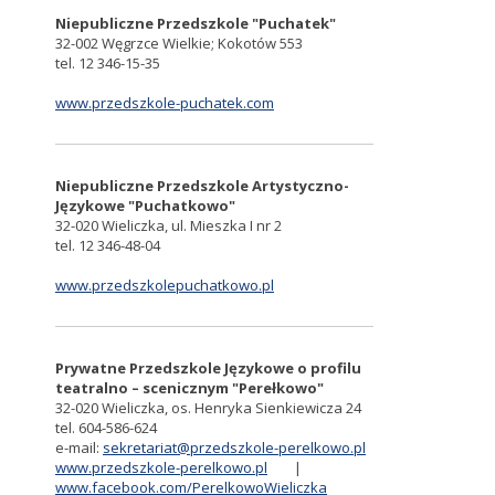
Niepubliczne Przedszkole "Puchatek"
32-002 Węgrzce Wielkie; Kokotów 553
tel. 12 346-15-35
www.przedszkole-puchatek.com
Niepubliczne Przedszkole Artystyczno-
Językowe "Puchatkowo"
32-020 Wieliczka, ul. Mieszka I nr 2
tel. 12 346-48-04
www.przedszkolepuchatkowo.pl
Prywatne Przedszkole Językowe o profilu
teatralno – scenicznym "Perełkowo"
32-020 Wieliczka, os. Henryka Sienkiewicza 24
tel. 604-586-624
e-mail:
sekretariat@przedszkole-perelkowo.pl
www.przedszkole-perelkowo.pl
|
www.facebook.com/PerelkowoWieliczka