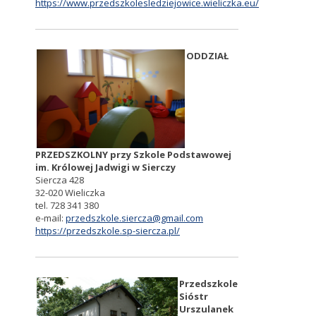
https://www.przedszkolesledziejowice.wieliczka.eu/
ODDZIAŁ
PRZEDSZKOLNY przy Szkole Podstawowej
im. Królowej Jadwigi w Sierczy
Siercza 428
32-020 Wieliczka
tel. 728 341 380
e-mail:
przedszkole.siercza@gmail.com
https://przedszkole.sp-siercza.pl/
Przedszkole
Sióstr
Urszulanek