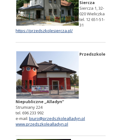
Siercza
Siercza 1, 32-
020 Wieliczka
tel. 12 651-51-
31
https://przedszkolesiercza.pl/
Przedszkole
Niepubliczne „Alladyn”
Strumiany 224
tel. 696 233 992
e-mail:
biuro@przedszkolealladyn.pl
www.przedszkolealladyn.pl