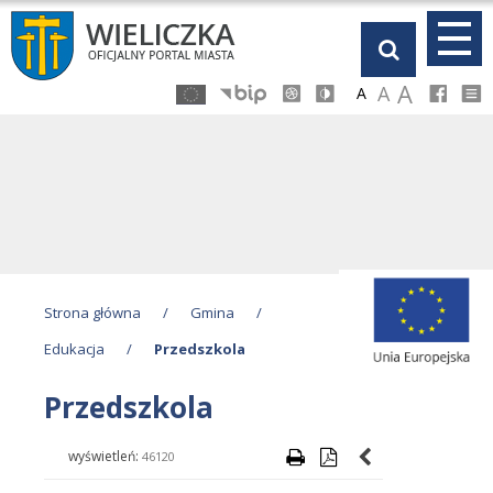
Przejdź
Przejdź
Przejdź
Przejdź
do
do
do
do
głównej
menu
stopki
kalendarza
A
A
A
treści
Strona główna
/
Gmina
/
Edukacja
/
Przedszkola
Przedszkola
wyświetleń:
46120