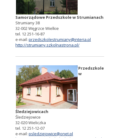
Samorządowe Przedszkole w Strumianach
Strumiany 38
32-002 Węgrzce Wielkie
tel. 12
251-16-87
e-mail:
przedszkolestrumiany@interia.pl
http://strumiany.szkolnastrona.pl/
Przedszkole
w
Śledziejowicach
Śledziejowice
32-020 Wieliczka
tel. 12 251-12-07
e-mail:
psledziejowice@onet.pl