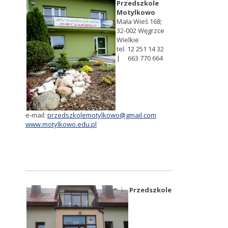
Przedszkole
Motylkowo
Mała Wieś 168;
32-002 Węgrzce
Wielkie
tel. 12 251 14 32
| 663 770 664
e-mail:
przedszkolemotylkowo@gmail.com
www.motylkowo.edu.pl
Przedszkole