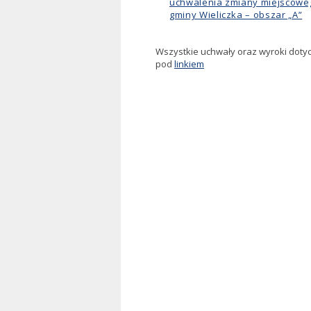
uchwalenia zmiany miejscowe
gminy Wieliczka – obszar „A”
Wszystkie uchwały oraz wyroki dotycz
pod
linkiem