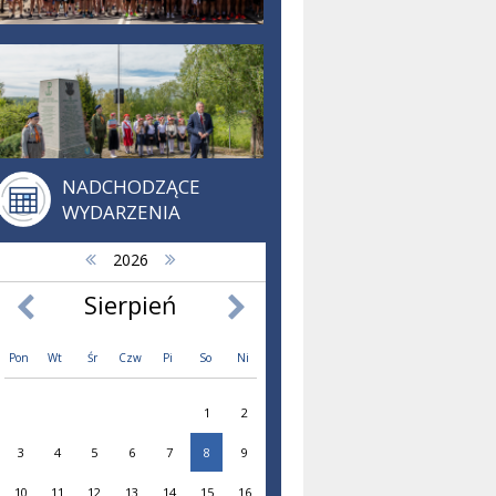
NADCHODZĄCE
WYDARZENIA
2026
Sierpień
Pon
Wt
Śr
Czw
Pi
So
Ni
1
2
3
4
5
6
7
8
9
10
11
12
13
14
15
16