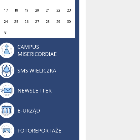
17
18
19
20
21
22
23
24
25
26
27
28
29
30
31
CAMPUS
MISERICORDIAE
SMS WIELICZKA
NEWSLETTER
E-URZĄD
FOTOREPORTAŻE