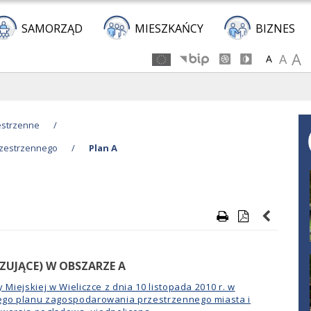
Przejdź
Przejdź
Przejdź
Przejdź
do
do
do
do
SAMORZĄD
MIESZKAŃCY
BIZNES
głównej
menu
stopki
kalendarza
A
A
A
treści
estrzenne
/
rzestrzennego
/
Plan A
ZUJĄCE) W OBSZARZE A
Miejskiej w Wieliczce z dnia 10 listopada 2010 r. w
ego planu zagospodarowania przestrzennego miasta i