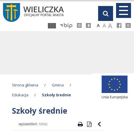
Przejdź
Przejdź
Przejdź
Przejdź
do
do
do
do
głównej
menu
stopki
kalendarza
A
A
A
treści
Strona główna
/
Gmina
/
Edukacja
/
Szkoły średnie
Szkoły średnie
wyświetleń:
10962