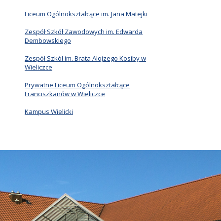
Liceum Ogólnokształcące im. Jana Matejki
Zespół Szkół Zawodowych im. Edwarda
Dembowskiego
Zespół Szkół im. Brata Alojzego Kosiby w
Wieliczce
Prywatne Liceum Ogólnokształcące
Franciszkanów w Wieliczce
Kampus Wielicki