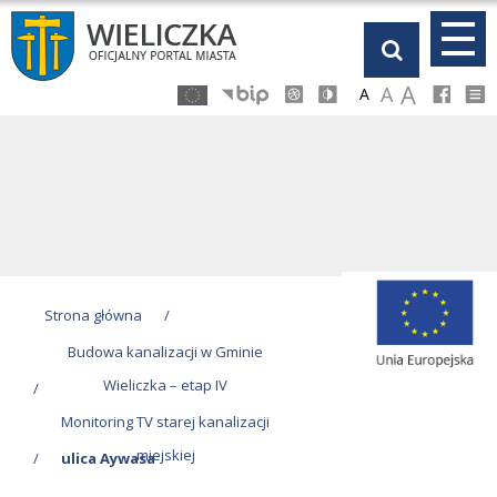
Przejdź
Przejdź
Przejdź
Przejdź
do
do
do
do
głównej
menu
stopki
kalendarza
A
A
A
treści
Strona główna
/
Budowa kanalizacji w Gminie
Wieliczka – etap IV
/
Monitoring TV starej kanalizacji
miejskiej
/
ulica Aywasa