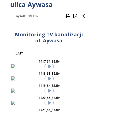
ulica Aywasa
wyświetleń:
1102
Monitoring TV kanalizacji
ul. Aywasa
FILMY
1417_S1_S2.flv
1418_S3_S2.flv
1419_S4_S3.flv
1420_S5_S4.flv
1421_S5_S6.flv