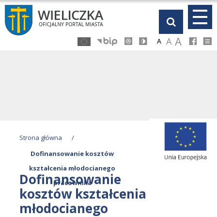
Przejdź
Przejdź
Przejdź
Przejdź
do
do
do
do
głównej
menu
stopki
kalendarza
A
A
A
treści
Strona główna
/
Dofinansowanie kosztów
kształcenia młodocianego
Dofinansowanie
pracownika
kosztów kształcenia
młodocianego