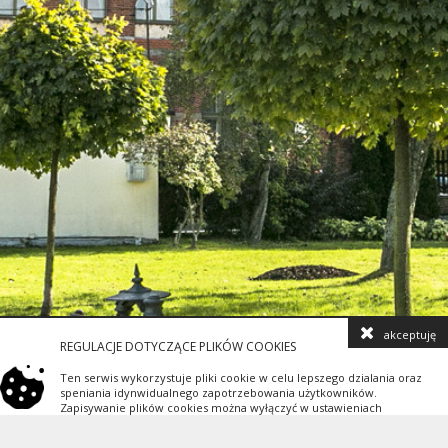
akceptuję
REGULACJE DOTYCZĄCE PLIKÓW COOKIES
Ten serwis wykorzystuje pliki cookie w celu lepszego dzialania oraz
speniania idynwidualnego zapotrzebowania użytkowników.
Zapisywanie plików cookies można wyłączyć w ustawieniach
przeglądarki. Szczegółowe informacje dostępne są na stronie
dotyczącej polityki prywatności.