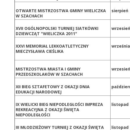
OTWARTE MISTRZOSTWA GMINY WIELICZKA
sierpień
W SZACHACH
XVII OGÓLNOPOLSKI TURNIEJ SIATKÓWKI
wrzesie
DZIEWCZĄT "WIELICZKA 2011"
XXVI MEMORIAŁ LEKKOATLETYCZNY
września
MIECZYSŁAWA CIEŚLIKA
MISTRZOSTWA MIASTA I GMINY
wrzesie
PRZEDSZKOLAKÓW W SZACHACH
XII BIEG SZTAFETOWY Z OKAZJI DNIA
paździer
EDUKACJI NARODOWEJ
IX WIELICKI BIEG NIEPODLEGŁOŚCI IMPREZA
listopad
REKREACYJNA Z OKAZJI ŚWIĘTA
NIEPODLEGŁOŚCI
III MŁODZIEŻOWY TURNIEJ Z OKAZJI ŚWIĘTA
listopad