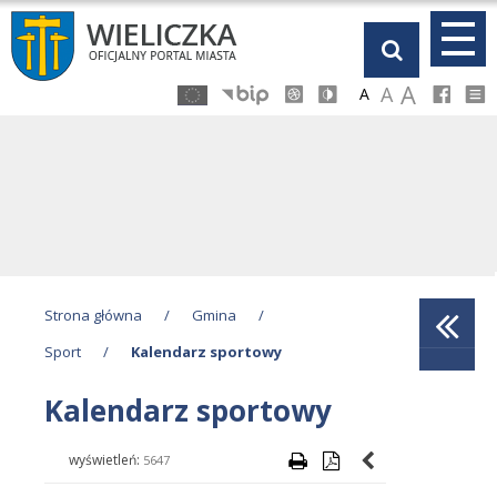
Przejdź
Przejdź
Przejdź
Przejdź
do
do
do
do
głównej
menu
stopki
kalendarza
A
A
A
treści
Strona główna
/
Gmina
/
Sport
/
Kalendarz sportowy
Kalendarz sportowy
wyświetleń:
5647