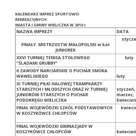
KALENDARZ IMPREZ SPORTOWO-
REKREACYJNYCH
MIASTA I GMINY WIELICZKA W 2010 r.
NAZWA IMPREZY
DATA
stycz
FINAŁY MISTRZOSTW MAŁOPOLSKI w kat
JUNIOREK
XXVI TURNIEJ TENISA STOŁOWEGO
luty
"ŚLADAMI GRUBBY"
II ZAWODY NARCIARSKIE O PUCHAR SMOKA
WAWELSKIEGO
luty
XI TURNIEJ PIŁKI HALOWEJ TRAMPKARZY
STARSZYCH I MŁODSZYCH ORAZ IV TURNIEJ
styczeń,
JUNIORÓW STARSZYCH O PUCHAR
marzec,
PODOKRĘGU WIELICZKA
kwiecień
FINAŁ WOJEWÓDZKI SZKÓŁ PODSTAWOWYCH
kwieci
W KOSZYKÓWCE CHŁOPCÓW
FINAŁ WOJEWÓDZKI GIMNAZJADY W
KOSZYKÓWCE CHŁOPCÓW
kwiecień