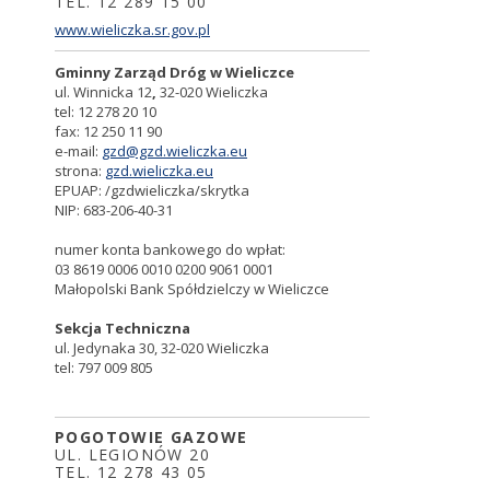
TEL. 12 289 15 00
www.wieliczka.sr.gov.pl
Gminny Zarząd Dróg w Wieliczce
ul. Winnicka 12
,
32-020 Wieliczka
tel: 12 278 20 10
fax: 12 250 11 90
e-mail:
gzd@gzd.wieliczka.eu
strona:
gzd.wieliczka.eu
EPUAP: /gzdwieliczka/skrytka
NIP: 683-206-40-31
numer konta bankowego do wpłat:
03 8619 0006 0010 0200 9061 0001
Małopolski Bank Spółdzielczy w Wieliczce
Sekcja Techniczna
ul. Jedynaka 30, 32-020 Wieliczka
tel: 797 009 805
POGOTOWIE GAZOWE
UL. LEGIONÓW 20
TEL. 12 278 43 05