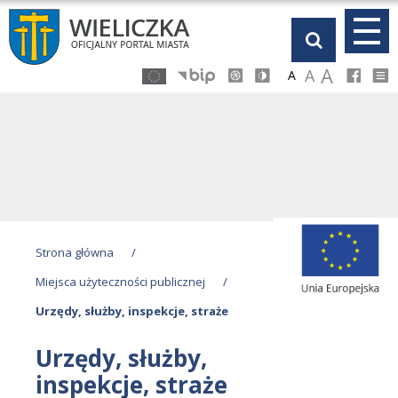
Przejdź
Przejdź
Przejdź
Przejdź
do
do
do
do
głównej
menu
stopki
kalendarza
A
A
A
treści
Strona główna
/
Miejsca użyteczności publicznej
/
Urzędy, służby, inspekcje, straże
Urzędy, służby,
inspekcje, straże