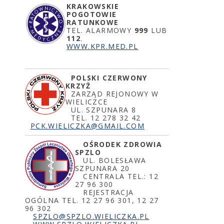
KRAKOWSKIE
POGOTOWIE
RATUNKOWE
TEL. ALARMOWY
999
LUB
112
.
WWW.KPR.MED.PL
POLSKI CZERWONY
KRZYŻ
ZARZĄD REJONOWY W
WIELICZCE
UL. SZPUNARA 8
TEL. 12 278 32 42
PCK.WIELICZKA@GMAIL.COM
OŚRODEK ZDROWIA
SPZLO
UL. BOLESŁAWA
SZPUNARA 20
CENTRALA TEL.: 12
27 96 300
REJESTRACJA
OGÓLNA TEL. 12 27 96 301, 12 27
96 302
SPZLO@SPZLO.WIELICZKA.PL