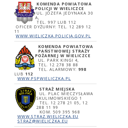
KOME
NDA POWIATOWA
POLICJI W WIELICZCE
UL. JÓZEFA JEDYNAKA 30
A,
TEL. 997 LUB 112
OFICER DYŻURNY: TEL. 12 289 12
11
WWW.WIELICZKA.POLICJA.GOV.PL
KOMENDA POWIATOWA
PAŃSTWOWEJ STRAŻY
POŻARNEJ W WIELICZCE
UL. PARK KINGI 4,
TEL. 12 278 38 88
TEL. ALARMOWY:
998
LUB
112
WWW.PSPWIELICZKA.PL
STRAŻ MIEJSKA
UL. PLAC MIECZYSŁAWA
SKULIMOWSKIEGO 1
TEL. 12 278 21 05, 12
288 11 99
KOM. 509 395 968
WWW.STRAZ.WIELICZKA.EU
STRAZ@WIELICZKA.EU