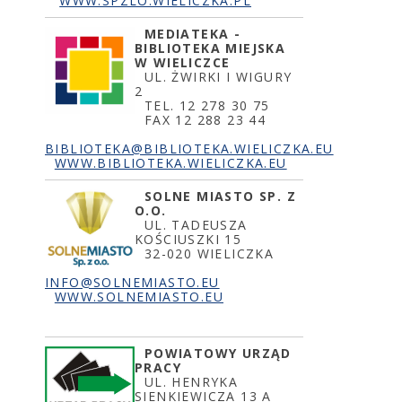
WWW.SPZLO.WIELICZKA.PL
MEDIATEKA -
BIBLIOTEKA MIEJSKA
W WIELICZCE
UL. ŻWIRKI I WIGURY
2
TEL. 12 278 30 75
FAX 12 288 23 44
BIBLIOTEKA@BIBLIOTEKA.WIELICZKA.EU
WWW.BIBLIOTEKA.WIELICZKA.EU
SOLNE MIASTO SP. Z
O.O.
UL. TADEUSZA
KOŚCIUSZKI 15
32-020 WIELICZKA
INFO@SOLNEMIASTO.EU
WWW.SOLNEMIASTO.EU
POWIATOWY URZĄD
PRACY
UL. HENRYKA
SIENKIEWICZA 13 A