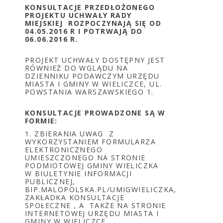
KONSULTACJE PRZEDŁOŻONEGO
PROJEKTU UCHWAŁY RADY
MIEJSKIEJ ROZPOCZYNAJĄ SIĘ OD
04.05.2016 R I POTRWAJĄ DO
06.06.2016 R.
PROJEKT UCHWAŁY DOSTĘPNY JEST
RÓWNIEŻ DO WGLĄDU NA
DZIENNIKU PODAWCZYM URZĘDU
MIASTA I GMINY W WIELICZCE, UL.
POWSTANIA WARSZAWSKIEGO 1.
KONSULTACJE PROWADZONE SĄ W
FORMIE:
1. ZBIERANIA UWAG Z
WYKORZYSTANIEM FORMULARZA
ELEKTRONICZNEGO
UMIESZCZONEGO NA STRONIE
PODMIOTOWEJ GMINY WIELICZKA
W BIULETYNIE INFORMACJI
PUBLICZNEJ,
BIP.MALOPOLSKA.PL/UMIGWIELICZKA,
ZAKŁADKA KONSULTACJE
SPOŁECZNE , A TAKŻE NA STRONIE
INTERNETOWEJ URZĘDU MIASTA I
GMINY W WIELICZCE,