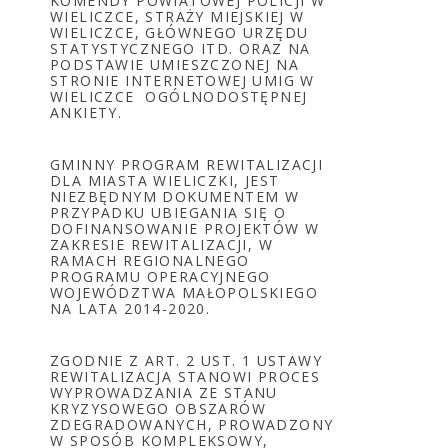
KOMENDY POWIATOWEJ POLICJI W
WIELICZCE, STRAŻY MIEJSKIEJ W
WIELICZCE, GŁÓWNEGO URZĘDU
STATYSTYCZNEGO ITD. ORAZ NA
PODSTAWIE UMIESZCZONEJ NA
STRONIE INTERNETOWEJ UMIG W
WIELICZCE OGÓLNODOSTĘPNEJ
ANKIETY.
GMINNY PROGRAM REWITALIZACJI
DLA MIASTA WIELICZKI, JEST
NIEZBĘDNYM DOKUMENTEM W
PRZYPADKU UBIEGANIA SIĘ O
DOFINANSOWANIE PROJEKTÓW W
ZAKRESIE REWITALIZACJI, W
RAMACH REGIONALNEGO
PROGRAMU OPERACYJNEGO
WOJEWÓDZTWA MAŁOPOLSKIEGO
NA LATA 2014-2020.
ZGODNIE Z ART. 2 UST. 1 USTAWY
REWITALIZACJA STANOWI PROCES
WYPROWADZANIA ZE STANU
KRYZYSOWEGO OBSZARÓW
ZDEGRADOWANYCH, PROWADZONY
W SPOSÓB KOMPLEKSOWY,