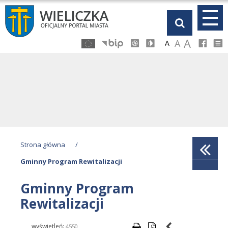
Przejdź
Przejdź
Przejdź
Przejdź
do
do
do
do
głównej
menu
stopki
kalendarza
A
A
A
treści
Strona główna
/
Gminny Program Rewitalizacji
Gminny Program
Rewitalizacji
wyświetleń:
4550