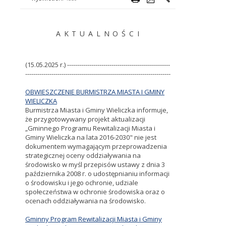
A K T U A L N O Ś C I
(15.05.2025 r.) ---------------------------------------------------
------------------------------------------------------------------------
OBWIESZCZENIE BURMISTRZA MIASTA I GMINY
WIELICZKA
Burmistrza Miasta i Gminy Wieliczka informuje,
że przygotowywany projekt aktualizacji
„Gminnego Programu Rewitalizacji Miasta i
Gminy Wieliczka na lata 2016-2030" nie jest
dokumentem wymagającym przeprowadzenia
strategicznej oceny oddziaływania na
środowisko w myśl przepisów ustawy z dnia 3
października 2008 г. о udostępnianiu informacji
o środowisku i jego ochronie, udziale
społeczeństwa w ochronie środowiska oraz o
ocenach oddziaływania na środowisko.
Gminny Program Rewitalizacji Miasta i Gminy