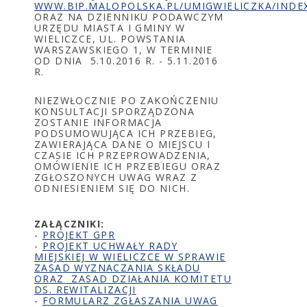
WWW.BIP.MALOPOLSKA.PL/UMIGWIELICZKA/INDE
ORAZ NA DZIENNIKU PODAWCZYM
URZĘDU MIASTA I GMINY W
WIELICZCE, UL. POWSTANIA
WARSZAWSKIEGO 1, W TERMINIE
OD DNIA 5.10.2016 R. - 5.11.2016
R.
NIEZWŁOCZNIE PO ZAKOŃCZENIU
KONSULTACJI SPORZĄDZONA
ZOSTANIE INFORMACJA
PODSUMOWUJĄCA ICH PRZEBIEG,
ZAWIERAJĄCA DANE O MIEJSCU I
CZASIE ICH PRZEPROWADZENIA,
OMÓWIENIE ICH PRZEBIEGU ORAZ
ZGŁOSZONYCH UWAG WRAZ Z
ODNIESIENIEM SIĘ DO NICH.
ZAŁĄCZNIKI:
-
PROJEKT GPR
-
PROJEKT UCHWAŁY RADY
MIEJSKIEJ W WIELICZCE W SPRAWIE
ZASAD WYZNACZANIA SKŁADU
ORAZ ZASAD DZIAŁANIA KOMITETU
DS. REWITALIZACJI
-
FORMULARZ ZGŁASZANIA UWAG