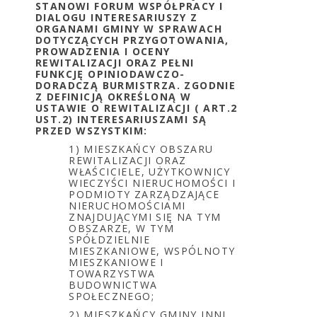
STANOWI FORUM WSPÓŁPRACY I
DIALOGU INTERESARIUSZY Z
ORGANAMI GMINY W SPRAWACH
DOTYCZĄCYCH PRZYGOTOWANIA,
PROWADZENIA I OCENY
REWITALIZACJI ORAZ PEŁNI
FUNKCJĘ OPINIODAWCZO-
DORADCZĄ BURMISTRZA. ZGODNIE
Z DEFINICJĄ OKREŚLONĄ W
USTAWIE O REWITALIZACJI ( ART.2
UST.2) INTERESARIUSZAMI SĄ
PRZED WSZYSTKIM:
1) MIESZKAŃCY OBSZARU
REWITALIZACJI ORAZ
WŁAŚCICIELE, UŻYTKOWNICY
WIECZYŚCI NIERUCHOMOŚCI I
PODMIOTY ZARZĄDZAJĄCE
NIERUCHOMOŚCIAMI
ZNAJDUJĄCYMI SIĘ NA TYM
OBSZARZE, W TYM
SPÓŁDZIELNIE
MIESZKANIOWE, WSPÓLNOTY
MIESZKANIOWE I
TOWARZYSTWA
BUDOWNICTWA
SPOŁECZNEGO;
2) MIESZKAŃCY GMINY INNI