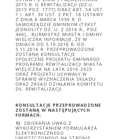
2015 R. O REWITALIZACJI (DZ.U.
2015 POZ. 1777) ORAZ ART. 5A UST.
1 I ART. 30 UST. 2 PKT. 1A USTAWY
Z DNIA 8 MARCA 1990 R. O
SAMORZĄDZIE GMINNYM (TEKST
JEDNOLITY DZ. U. Z 2016 R., POZ.
446), BURMISTRZ MIASTA I GMINY
WIELICZKA INFORMUJE, ŻE W
DNIACH OD 5.10.2016 R. DO
5.11.2016 R. PRZEPROWADZONE
ZOSTANĄ KONSULTACJE
SPOŁECZNE PROJEKTU GMINNEGO
PROGRAMU REWITALIZACJI MIASTA
WIELICZKA NA LATA 2016-2023
ORAZ PROJEKTU UCHWAŁY W
SPRAWIE WYZNACZENIA SKŁADU
ORAZ ZASAD DZIAŁANIA KOMITETU
DS. REWITALIZACJI.
KONSULTACJE PRZEPROWADZONE
ZOSTANĄ W NASTĘPUJĄCYCH
FORMACH:
1)
ZBIERANIA UWAG Z
WYKORZYSTANIEM FORMULARZA
ELEKTRONICZNEGO
UMIESZCZONEGO NA STRONIE