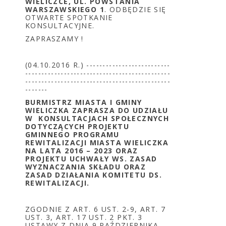
WIELICZCE, UL. POWSTANIA
WARSZAWSKIEGO 1
. ODBĘDZIE SIĘ
OTWARTE SPOTKANIE
KONSULTACYJNE.
ZAPRASZAMY !
(04.10.2016 R.) --------------------------
---------------------------------------------
---------------------------------------------
-------
BURMISTRZ MIASTA I GMINY
WIELICZKA ZAPRASZA DO UDZIAŁU
W KONSULTACJACH SPOŁECZNYCH
DOTYCZĄCYCH PROJEKTU
GMINNEGO PROGRAMU
REWITALIZACJI MIASTA WIELICZKA
NA LATA 2016 – 2023
ORAZ
PROJEKTU UCHWAŁY WS. ZASAD
WYZNACZANIA SKŁADU ORAZ
ZASAD DZIAŁANIA KOMITETU DS.
REWITALIZACJI.
ZGODNIE Z ART. 6 UST. 2-9, ART. 7
UST. 3, ART. 17 UST. 2 PKT. 3
USTAWY Z DNIA 9 PAŹDZIERNIKA