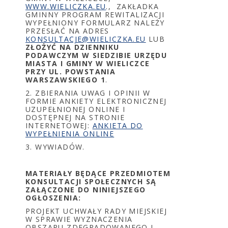
WWW.WIELICZKA.EU
., ZAKŁADKA
GMINNY PROGRAM REWITALIZACJI
WYPEŁNIONY FORMULARZ NALEŻY
PRZESŁAĆ NA ADRES
KONSULTACJE@WIELICZKA.EU
LUB
ZŁOŻYĆ NA DZIENNIKU
PODAWCZYM W SIEDZIBIE URZĘDU
MIASTA I GMINY W WIELICZCE
PRZY UL. POWSTANIA
WARSZAWSKIEGO 1
.
2. ZBIERANIA UWAG I OPINII W
FORMIE ANKIETY ELEKTRONICZNEJ
UZUPEŁNIONEJ ONLINE I
DOSTĘPNEJ NA STRONIE
INTERNETOWEJ:
ANKIETA DO
WYPEŁNIENIA ONLINE
3. WYWIADÓW.
MATERIAŁY BĘDĄCE PRZEDMIOTEM
KONSULTACJI SPOŁECZNYCH SĄ
ZAŁĄCZONE DO NINIEJSZEGO
OGŁOSZENIA:
PROJEKT UCHWAŁY RADY MIEJSKIEJ
W SPRAWIE WYZNACZENIA
OBSZARU ZDEGRADOWANEGO I