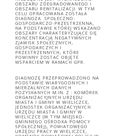
OBSZARU ZDEGRADOWANEGO I
OBSZARU REWITALIZACJI. W TYM
CELU OPRACOWANA ZOSTAŁA
DIAGNOZA SPOŁECZNO-
GOSPODARCZO-PRZESTRZENNA,
NA PODSTAWIE KTÓREJ WSKAZANO
OBSZARY CHARAKTERYZUJĄCE SIĘ
KONCENTRACJĄ NEGATYWNYCH
ZJAWISK SPOŁECZNYCH,
GOSPODARCZYCH I
PRZESTRZENNYCH, KTÓRE
POWINNY ZOSTAĆ OBJĘTE
WSPARCIEM W RAMACH GPR.
DIAGNOZĘ PRZEPROWADZONO NA
PODSTAWIE WIARYGODNYCH I
MIERZALNYCH DANYCH
POZYSKANYCH M.IN. Z : KOMÓREK
ORGANIZACYJNYCH URZĘDU
MIASTA I GMINY W WIELICZCE,
JEDNOSTEK ORGANIZACYJNYCH
URZĘDU MIASTA I GMINY W
WIELICZCE (W TYM MIEJSKO-
GMINNEGO OŚRODKA POMOCY
SPOŁECZNEJ), POWIATOWEGO
URZĘDU PRACY W WIELICZCE,