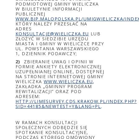
PODMIOTOWEJ GMINY WIELICZKA
W BIULETYNIE INFORMACJI
PUBLICZNEJ
WWW.BIP.MALOPOLSKA.PL/UMIGWIELICZKA/INDE
KTÓRY NALEŻY PRZESŁAĆ NA
ADRES
KONSULTACJE@WIELICZKA.EU
LUB
ZŁOŻYĆ W SIEDZIBIE URZĘDU
MIASTA I GMINY W WIELICZCE PRZY
UL. POWSTANIA WARSZAWSKIEGO
1, DZIENNIK PODAWCZY;
2)
ZBIERANIE UWAG I OPINII W
FORMIE ANKIETY ELEKTRONICZNEJ
UZUPEŁNIANEJ ONLINE, DOSTĘPNEJ
NA STRONIE INTERNETOWEJ GMINY
WIELICZKA
WWW.WIELICZKA.EU
,
ZAKŁADKA „GMINNY PROGRAM
REWITALIZACJI” ORAZ POD
ADRESEM:
HTTP://LIMESURVEY.CDS.KRAKOW.PL/INDEX.PHP?
SID=44185&NEWTEST=Y&LANG=PL
.
W RAMACH KONSULTACJI
SPOŁECZNYCH ODBĘDZIE SIĘ
SPOTKANIE KONSULTACYJNE,
PODCZAS KTÓREGO OMÓWIONY