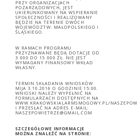
PRZY ORGANIZACJACH
POZARZĄDOWYCH, JEST
UKIERUNKOWANY NA WSPIERANIE
SPOŁECZNOŚCI I REALIZOWANY
BĘDZIE NA TERENIE DWÓCH
WOJEWÓDZTW: MAŁOPOLSKIEGO I
ŚLĄSKIEGO.
W RAMACH PROGRAMU
PRZYZNAWANE BĘDĄ DOTACJE OD
3 000 DO 15 000 ZŁ. NIE JEST
WYMAGANY FINANSOWY WKŁAD
WŁASNY.
TERMIN SKŁADANIA WNIOSKÓW
MIJA 3.10.2016 O GODZINIE 15:00.
WNIOSKI NALEŻY WYPEŁNIĆ NA
FORMULARZACH DOSTĘPNYCH NA
WWW.KRAKOWSKIALARMSMOGOWY.PL/NASZEPOW
I PRZESŁAĆ NA ADRES E-MAIL:
NASZEPOWIETRZE@GMAIL.COM
SZCZEGÓŁOWE INFORMACJE
MOŻNA ZNALEŹĆ NA STRONIE: