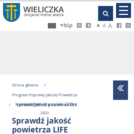
Przejdź
Przejdź
Przejdź
Przejdź
do
do
do
do
głównej
menu
stopki
kalendarza
A
A
A
treści
Strona główna
/
Program Poprawy Jakości Powietrza
w Gminie Wieliczka na lata 2018-
/
Sprawdź jakość powietrza LIFE
2023
Sprawdź jakość
powietrza LIFE