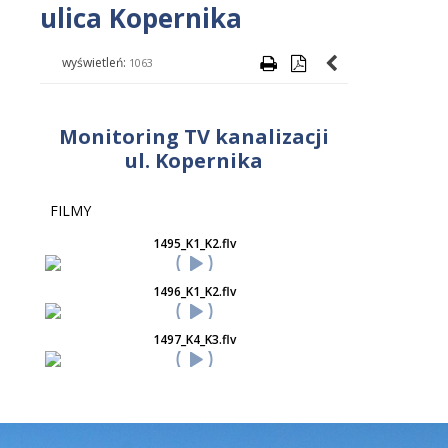
ulica Kopernika
wyświetleń:
1063
Monitoring TV kanalizacji
ul. Kopernika
FILMY
1495_K1_K2.flv
1496_K1_K2.flv
1497_K4_K3.flv