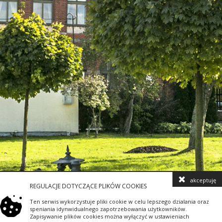
akceptuję
REGULACJE DOTYCZĄCE PLIKÓW COOKIES
Ten serwis wykorzystuje pliki cookie w celu lepszego dzialania oraz
speniania idynwidualnego zapotrzebowania użytkowników.
Zapisywanie plików cookies można wyłączyć w ustawieniach