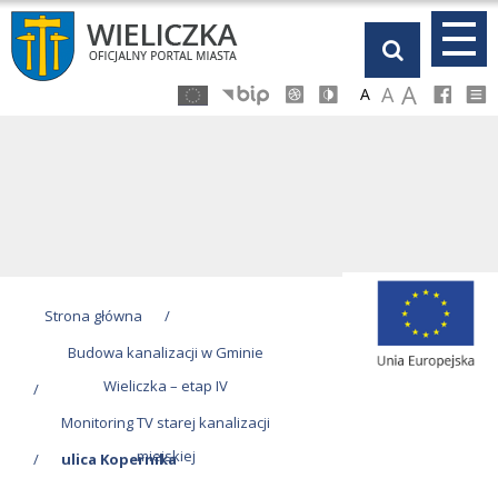
Przejdź
Przejdź
Przejdź
Przejdź
do
do
do
do
głównej
menu
stopki
kalendarza
A
A
A
treści
Strona główna
/
Budowa kanalizacji w Gminie
Wieliczka – etap IV
/
Monitoring TV starej kanalizacji
miejskiej
/
ulica Kopernika