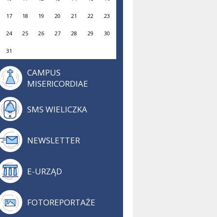
17
18
19
20
21
22
23
24
25
26
27
28
29
30
31
CAMPUS
MISERICORDIAE
SMS WIELICZKA
NEWSLETTER
E-URZĄD
FOTOREPORTAŻE