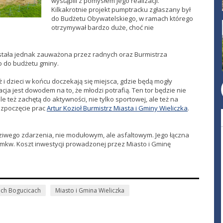
wystąpili z pomysłem jego realizacji.
Kilkakrotnie projekt pumptracku zgłaszany był
do Budżetu Obywatelskiego, w ramach którego
otrzymywał bardzo duże, choć nie
ostała jednak zauważona przez radnych oraz Burmistrza
o do budżetu gminy.
ż i dzieci w końcu doczekają się miejsca, gdzie będą mogły
cja jest dowodem na to, że młodzi potrafią. Ten tor będzie nie
e też zachętą do aktywności, nie tylko sportowej, ale też na
zpoczęcie prac
Artur Kozioł Burmistrz Miasta i Gminy Wieliczka
.
iwego zdarzenia, nie modułowym, ale asfaltowym. Jego łączna
mkw. Koszt inwestycji prowadzonej przez Miasto i Gminę
ich Bogucicach
Miasto i Gmina Wieliczka