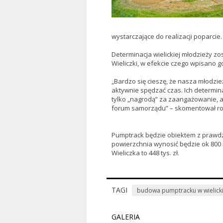
wystarczające do realizacji poparcie.
Determinacja wielickiej młodzieży z
Wieliczki, w efekcie czego wpisano g
„Bardzo się cieszę, że nasza młodzie
aktywnie spędzać czas. Ich determina
tylko „nagrodą” za zaangażowanie, al
forum samorządu” – skomentował ro
Pumptrack będzie obiektem z prawdz
powierzchnia wynosić będzie ok 800 
Wieliczka to 448 tys. zł.
TAGI
budowa pumptracku w wielick
GALERIA