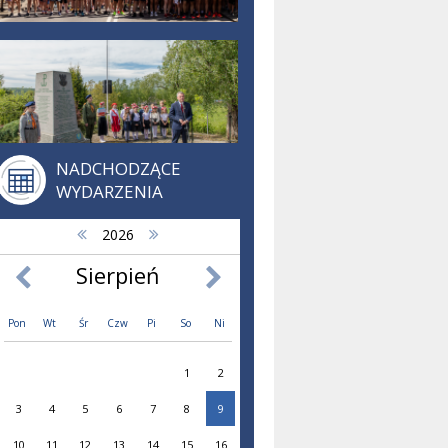
NADCHODZĄCE
WYDARZENIA
2026
Sierpień
Pon
Wt
Śr
Czw
Pi
So
Ni
1
2
3
4
5
6
7
8
9
10
11
12
13
14
15
16