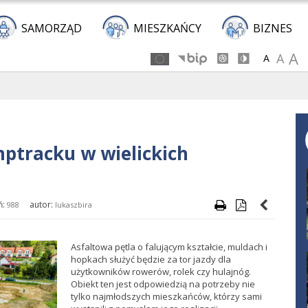
Przejdź
Przejdź
Przejdź
Przejdź
do
do
do
do
SAMORZĄD
MIESZKAŃCY
BIZNES
głównej
menu
stopki
kalendarza
A
A
A
treści
tracku w wielickich
ń:
autor:
988
lukaszbira
Asfaltowa pętla o falującym kształcie, muldach i
hopkach służyć będzie za tor jazdy dla
użytkowników rowerów, rolek czy hulajnóg.
Obiekt ten jest odpowiedzią na potrzeby nie
tylko najmłodszych mieszkańców, którzy sami